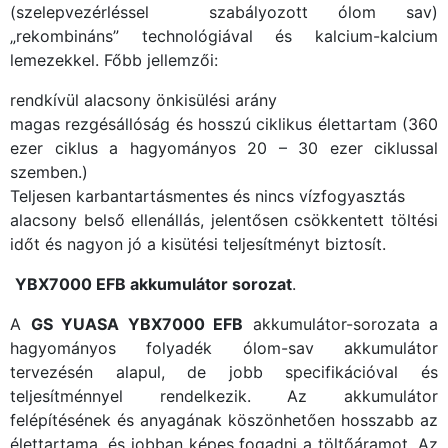
(szelepvezérléssel szabályozott ólom sav)
„rekombináns” technológiával és kalcium-kalcium
lemezekkel. Főbb jellemzői:
rendkívül alacsony önkisülési arány
magas rezgésállóság és hosszú ciklikus élettartam (360
ezer ciklus a hagyományos 20 – 30 ezer ciklussal
szemben.)
Teljesen karbantartásmentes és nincs vízfogyasztás
alacsony belső ellenállás, jelentősen csökkentett töltési
időt és nagyon jó a kisütési teljesítményt biztosít.
YBX7000 EFB akkumulátor sorozat
.
A
GS YUASA YBX7000 EFB
akkumulátor-sorozata a
hagyományos folyadék ólom-sav akkumulátor
tervezésén alapul, de jobb specifikációval és
teljesítménnyel rendelkezik. Az akkumulátor
felépítésének és anyagának köszönhetően hosszabb az
élettartama, és jobban képes fogadni a töltőáramot. Az