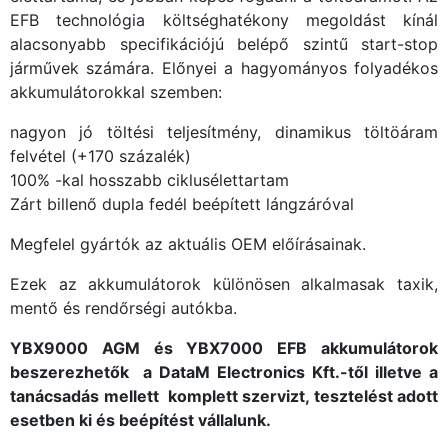
EFB technológia költséghatékony megoldást kínál
alacsonyabb specifikációjú belépő szintű start-stop
járművek számára. Előnyei a hagyományos folyadékos
akkumulátorokkal szemben:
nagyon jó töltési teljesítmény, dinamikus töltöáram
felvétel (+170 százalék)
100% -kal hosszabb ciklusélettartam
Zárt billenő dupla fedél beépített lángzáróval
Megfelel gyártók az aktuális OEM előírásainak.
Ezek az akkumulátorok különösen alkalmasak taxik,
mentő és rendőrségi autókba.
YBX9000 AGM és YBX7000 EFB akkumulátorok
beszerezhetők a DataM Electronics Kft.-től illetve a
tanácsadás mellett komplett szervizt, tesztelést adott
esetben ki és beépítést vállalunk.