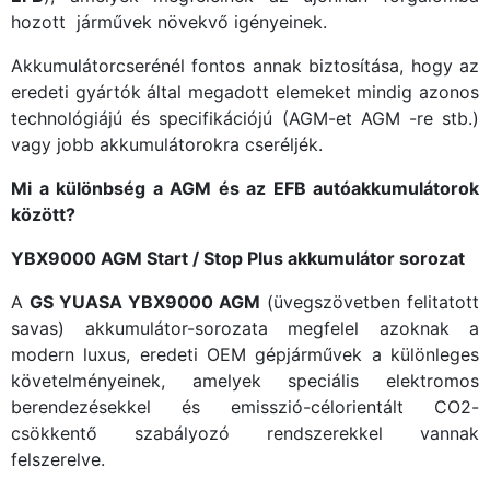
hozott járművek növekvő igényeinek.
Akkumulátorcserénél fontos annak biztosítása, hogy az
eredeti gyártók által megadott elemeket mindig azonos
technológiájú és specifikációjú (AGM-et AGM -re stb.)
vagy jobb akkumulátorokra cseréljék.
Mi a különbség a AGM és az EFB autóakkumulátorok
között?
YBX9000 AGM Start / Stop Plus akkumulátor sorozat
A
GS YUASA YBX9000 AGM
(üvegszövetben felitatott
savas) akkumulátor-sorozata megfelel azoknak a
modern luxus, eredeti OEM gépjárművek a különleges
követelményeinek, amelyek speciális elektromos
berendezésekkel és emisszió-célorientált CO2-
csökkentő szabályozó rendszerekkel vannak
felszerelve.