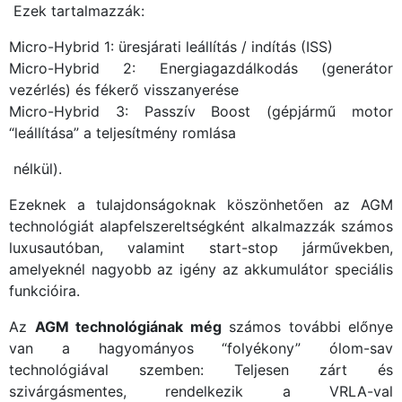
Ezek tartalmazzák:
Micro-Hybrid 1: üresjárati leállítás / indítás (ISS)
Micro-Hybrid 2: Energiagazdálkodás (generátor
vezérlés) és fékerő visszanyerése
Micro-Hybrid 3: Passzív Boost (gépjármű motor
“leállítása” a teljesítmény romlása
nélkül).
Ezeknek a tulajdonságoknak köszönhetően az AGM
technológiát alapfelszereltségként alkalmazzák számos
luxusautóban, valamint start-stop járművekben,
amelyeknél nagyobb az igény az akkumulátor speciális
funkcióira.
Az
AGM technológiának még
számos további előnye
van a hagyományos “folyékony” ólom-sav
technológiával szemben: Teljesen zárt és
szivárgásmentes, rendelkezik a VRLA-val