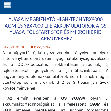
YUASA MEGBÍZHATÓ HIGH-TECH YBX9000
AGM ÉS YBX7000 EFB AKKUMULÁTOROK A GS
YUASA-TÓL START-STOP ÉS MIKROHIBRID
JÁRMŰVEKHEZ
2021-01-18
blog/hirek
A járműgyártók új környezetvédelmi irányelvei, amelyek
a törvényben előírt üzemanyag hatékonyságnövelésen
és a CO2-kibocsátás csökkentésén alapulnak, új
fejlesztéseket igényelnek a járműtechnikában. A
hagyományos ólomakkumulátorok nem felelnek meg a
start-stop és a micro-hybrid 2 és 3 típusú járművek
követelményeinek.
Az elmúlt években a
GS YUASA
olyan új
akkumulátortechnológiákat is kifejlesztett (
AGM és
EFB
), amelyek megfelelnek az újonnan forgalomba