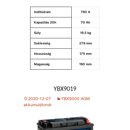
Indítóáram
760 A
Kapacitás 20h
70 Ah
Súly
19.5 kg
Szélesség
278 mm
Hosszúság
175 mm
Magasság
190 mm
YBX9019
2020-12-07
YBX9000 AGM
akkumulátorok