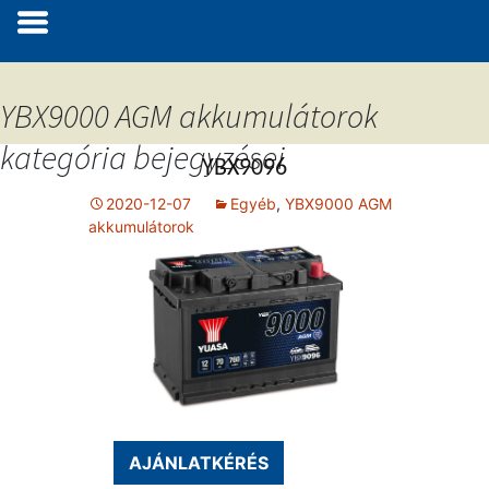
YBX9000 AGM akkumulátorok
kategória bejegyzései
YBX9096
2020-12-07
Egyéb
,
YBX9000 AGM
akkumulátorok
AJÁNLATKÉRÉS