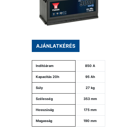
AJÁNLATKÉRÉS
Indítóáram
850 A
Kapacitás 20h
95 Ah
Súly
27 kg
Szélesség
353 mm
Hosszúság
175 mm
Magasság
190 mm